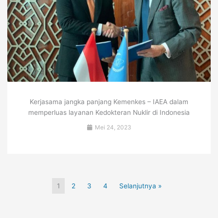
Kerjasama jangka panjang Kemenkes – IAEA dalam
memperluas layanan Kedokteran Nuklir di Indonesia
Mei 24, 2023
1
2
3
4
Selanjutnya »