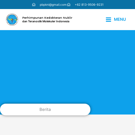
Lewati
pbpkni@gmail.com
+62 813-9506-9231
ke
konten
Perhimpunan Kedokteran Nuklir
MENU
dan Teranostik Molekuler Indonesia
Berita