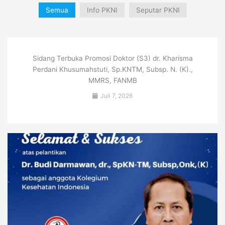
Semua
Info PKNI
Seputar PKNI
Sidang Terbuka Promosi Doktor (S3) dr. Kharisma
Perdani Khusumahstuti, Sp.KNTM, Subsp. N. (K).,
MMRS, FANMB
Juli 7, 2026