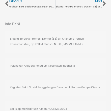
Prev
Ne
PREVIOUS
NEXT
Kegiatan Bakti Sosial Penggalangan Dana untuk Korban Gempa Cianjur
Sidang Terbuka Promosi Doktor (S3) dr. Kharisma Perdani Khusumahstuti, Sp.KNTM, Subsp. N. (K)., MMRS, FANMB
Info PKNI
Sidang Terbuka Promosi Doktor (S3) dr. Kharisma Perdani
Khusumahstuti, Sp.KNTM, Subsp. N. (K)., MMRS, FANMB
Pelantikan Anggota Kolegium Kesehatan Indonesia
Kegiatan Bakti Sosial Penggalangan Dana untuk Korban Gempa Cianjur
Bali siap menjadi tuan rumah AOCNMB 2024