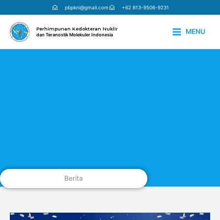
Lewati
pbpkni@gmail.com
+62 813-9506-9231
ke
konten
Perhimpunan Kedokteran Nuklir
MENU
dan Teranostik Molekuler Indonesia
Berita