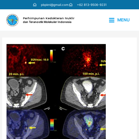
Lewati
pbpkni@gmail.com
+62 813-9506-9231
ke
konten
Perhimpunan Kedokteran Nuklir
MENU
dan Teranostik Molekuler Indonesia